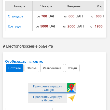
Номера
Январь
Февраль
Март
Стандарт
от
700
UAH
от
600
UAH
от
600
UAH
Коттедж
от
5000
UAH
от
2000
UAH
от
1900
UA
Местоположение объекта
Отображать на карте:
Похожее
Жилье
Развлечения
Услуги
Проложить маршрут
в Google
Проложить маршрут
в Яндекс