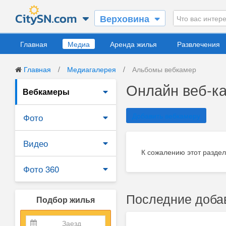
Верховина
Главная
Медиа
Аренда жилья
Развлечения
Главная
/
Медиагалерея
/
Альбомы вебкамер
Онлайн веб-к
Вебкамеры
Добавить вебкамеру
Фото
Видео
К сожалению этот раздел
Фото 360
Последние доба
Подбор жилья