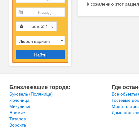
К сожалению этот раздел
Гостей:
1
Найти
Близлежащие города:
Где остан
Буковель (Поляница)
Все обьекты
Яблоница
Гостевые до
Микуличин
Мини-гости
Яремче
Дома под кл
Татаров
Ворохта