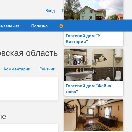
Вход
Регистрация
Добавить
ъявления
Полезно
Гостевой дом "У
Виктории"
вская область
Комментарии
Рейтинг
Гостевой дом "Файна
гофа"
не