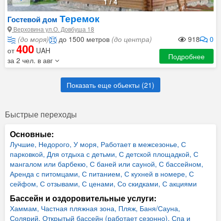
1
/
4
Теремок
Гостевой дом
Верховина ул.О. Довбуша 18
(до моря)
до 1500 метров
(до центра)
918
0
400
от
UAH
Подробнее
за 2 чел. в авг
Показать еще обьекты (
21
)
Быстрые переходы
Основные:
Лучшие,
Недорого,
У моря,
Работает в межсезонье,
С
парковкой,
Для отдыха с детьми,
С детской площадкой,
С
мангалом или барбекю,
С баней или сауной,
С бассейном,
Аренда с питомцами,
С питанием,
С кухней в номере,
С
сейфом,
С отзывами,
С ценами,
Со скидками,
С акциями
Бассейн и оздоровительные услуги:
Хаммам,
Частная пляжная зона,
Пляж,
Баня/Сауна,
Солярий,
Открытый бассейн (работает сезонно),
Спа и