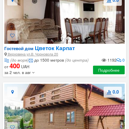
1
/
4
Цветок Карпат
Гостевой дом
Верховина ул.В. Чорновола 20
(до моря)
до 1500 метров
(до центра)
1192
0
400
от
UAH
Подробнее
за 2 чел. в авг
0.0