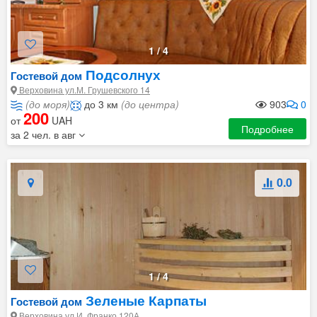
1
/
4
Подсолнух
Гостевой дом
Верховина ул.М. Грушевского 14
(до моря)
до 3 км
(до центра)
903
0
200
от
UAH
Подробнее
за 2 чел. в авг
0.0
1
/
4
Зеленые Карпаты
Гостевой дом
Верховина ул.И. Франко 120А