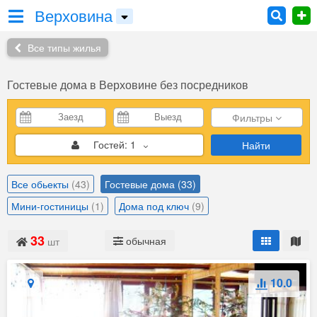
Верховина
Все типы жилья
Гостевые дома
в Верховине без посредников
Фильтры
Гостей:
1
Найти
Все обьекты
(43)
Гостевые дома
(33)
Мини-гостиницы
(1)
Дома под ключ
(9)
33
обычная
шт
10.0