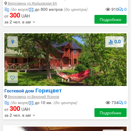
Верховина ул.Жабьевская 9А
(до моря)
до 800 метров
(до центра)
910
0
300
от
UAH
Подробнее
за 2 чел. в авг
0.0
1
/
4
Горицвет
Гостевой дом
Верховина ул.Верхний Ясенов
(до моря)
до 10 км.
(до центра)
734
0
300
от
UAH
Подробнее
за 2 чел. в авг