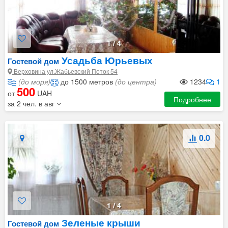
1
/
4
Усадьба Юрьевых
Гостевой дом
Верховина ул.Жабьевский Поток 54
(до моря)
до 1500 метров
(до центра)
1234
1
500
от
UAH
Подробнее
за 2 чел. в авг
0.0
1
/
4
Зеленые крыши
Гостевой дом