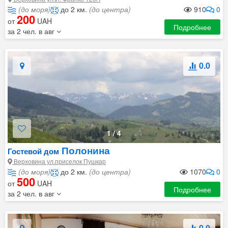
(до моря)
до 2 км.
(до центра)
910
0
200
от
UAH
Подробнее
за 2 чел. в авг
0.0
1
/
4
Полонина
Гостевой дом
Верховина ул.приселок Пушкар
(до моря)
до 2 км.
(до центра)
1070
0
500
от
UAH
Подробнее
за 2 чел. в авг
0.0