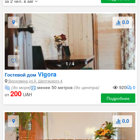
за 2 чел. в авг
0.0
1
/
4
Vigora
Гостевой дом
Верховина ул.А. Шептицкого 4
(до моря)
менее 50 метров
(до центра)
920
0
200
от
UAH
Подробнее
0.0