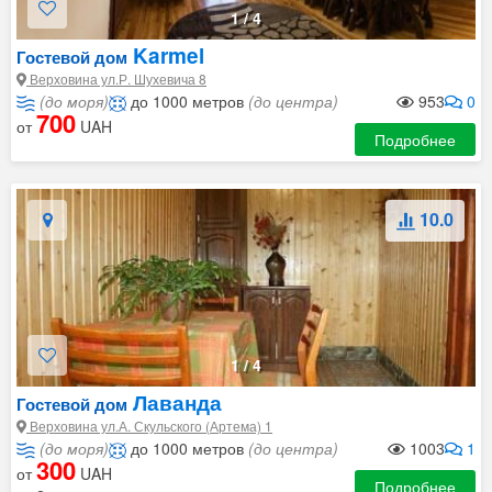
1
/
4
Karmel
Гостевой дом
Верховина ул.Р. Шухевича 8
(до моря)
до 1000 метров
(до центра)
953
0
700
от
UAH
Подробнее
10.0
1
/
4
Лаванда
Гостевой дом
Верховина ул.А. Скульского (Артема) 1
(до моря)
до 1000 метров
(до центра)
1003
1
300
от
UAH
Подробнее