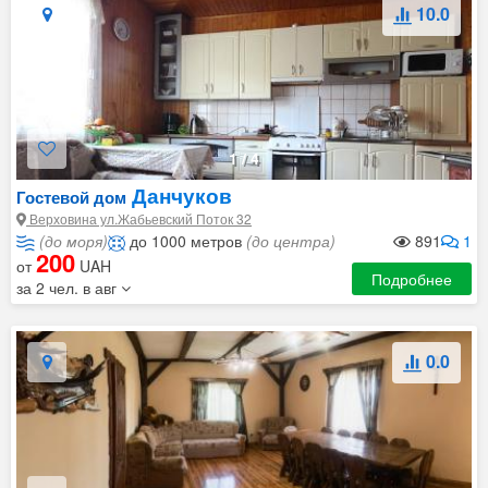
10.0
1
/
4
Данчуков
Гостевой дом
Верховина ул.Жабьевский Поток 32
(до моря)
до 1000 метров
(до центра)
891
1
200
от
UAH
Подробнее
за 2 чел. в авг
0.0